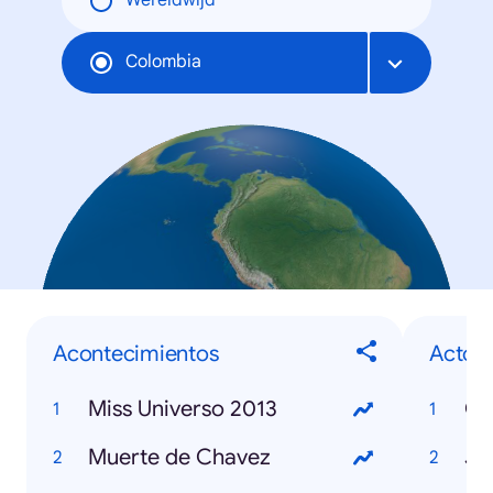
Wereldwijd
Colombia
Acontecimientos
Actor
Miss Universo 2013
Co
Muerte de Chavez
Jo