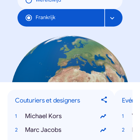
Wereldwijd
Frankrijk
Couturiers et designers
Evéne
Michael Kors
Ve
Marc Jacobs
Ro