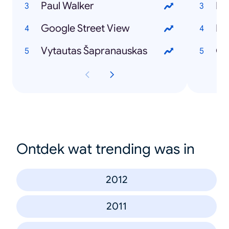
Paul Walker
Ir
Google Street View
Iev
Vytautas Šapranauskas
GJ
Ontdek wat trending was in
2012
2011