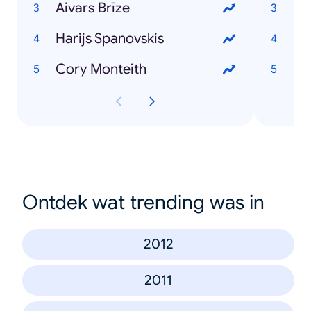
Aivars Brīze
Dz
Harijs Spanovskis
Rī
Cory Monteith
Ma
Ontdek wat trending was in
2012
2011