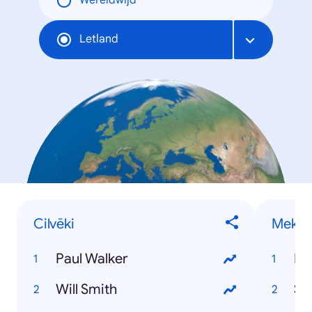
Wereldwijd
Letland
Cilvēki
Meklē
Paul Walker
Pa
Will Smith
St