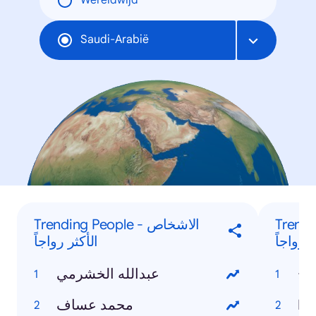
Wereldwijd
Saudi-Arabië
Trending
Trending People - الاشخاص
 رواجاً
الأكثر رواجاً
ائج
عبدالله الخشرمي
محمد عساف
In