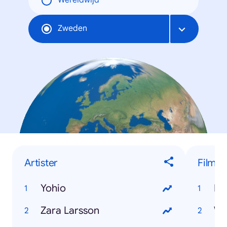
Wereldwijd
Zweden
Artister
Film
Yohio
Dj
Zara Larsson
Wo