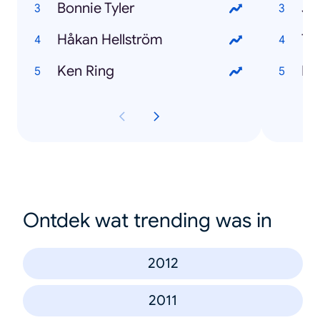
Bonnie Tyler
Jo
Håkan Hellström
Th
Ken Ring
El
Ontdek wat trending was in
2012
2011