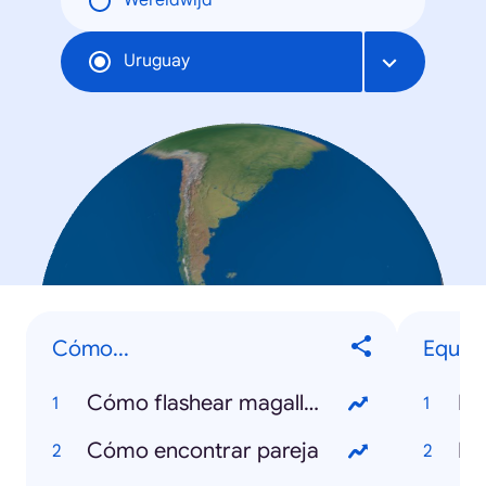
Wereldwijd
Uruguay
Cómo...
Equipo
Cómo flashear magallanes
Na
Cómo encontrar pareja
Pe