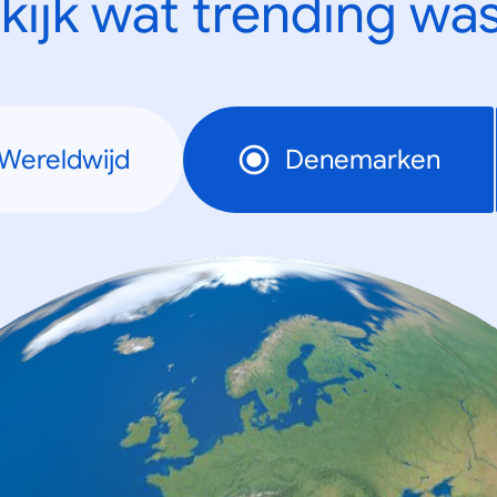
kijk wat trending was
Wereldwijd
Denemarken