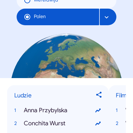
Wereldwijd
Polen
Ludzie
Filmy
Anna Przybylska
"M
Conchita Wurst
"K