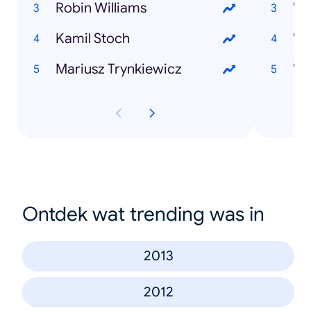
Robin Williams
"P
Kamil Stoch
"J
Mariusz Trynkiewicz
"N
Ontdek wat trending was in
2013
2012