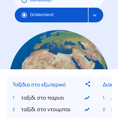
Wereldwijd
Griekenland
Ταξίδια στο εξωτερικό
Διακο
ταξιδι στο παρισι
Αί
ταξιδι στο ντουμπαι
Με