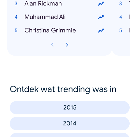
Alan Rickman
Ta
Muhammad Ali
Pa
Christina Grimmie
Me
Ontdek wat trending was in
2015
2014