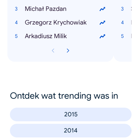
Michał Pazdan
Sli
Grzegorz Krychowiak
Ri
Arkadiusz Milik
Eu
Ontdek wat trending was in
2015
2014