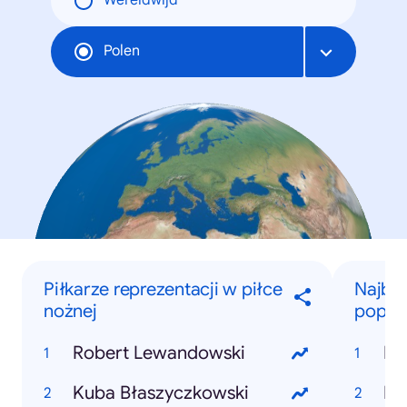
Wereldwijd
Polen
Piłkarze reprezentacji w piłce
Najbar
nożnej
popula
Robert Lewandowski
Eu
Kuba Błaszyczkowski
Po