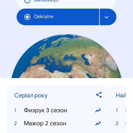
Wereldwijd
Oekraïne
Серіал року
Найпо
Физрук 3 сезон
Ев
Мажор 2 сезон
Фи