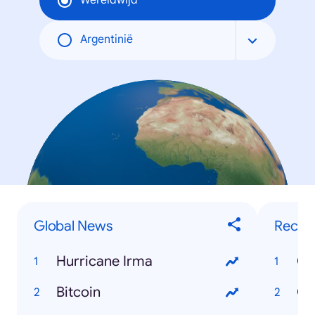
Wereldwijd
Argentinië
Global News
Recip
Hurricane Irma
Ch
Bitcoin
Gr