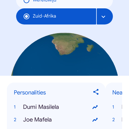
Wereldwijd
Zuid-Afrika
Personalities
Near 
Dumi Masilela
Ph
Joe Mafela
De