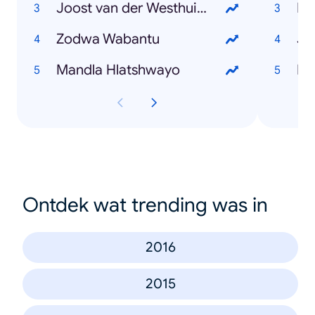
Joost van der Westhuizen
KF
Zodwa Wabantu
Jo
Mandla Hlatshwayo
Ontdek wat trending was in
2016
2015