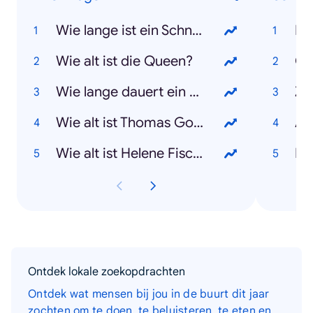
Wie lange ist ein Schnelltest gültig?
Bu
Wie alt ist die Queen?
Co
Wie lange dauert ein PCR-Test?
Za
Wie alt ist Thomas Gottschalk?
Af
Wie alt ist Helene Fischer?
Isr
Ontdek lokale zoekopdrachten
Ontdek wat mensen bij jou in de buurt dit jaar
zochten om te doen, te beluisteren, te eten en