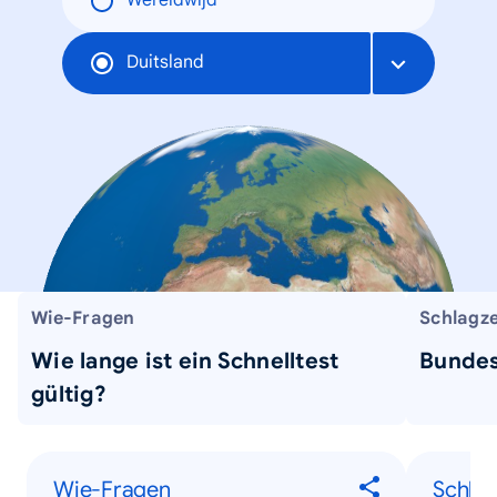
Wereldwijd
Duitsland
Wie-Fragen
Schlagze
Wie lange ist ein Schnelltest
Bundes
gültig?
Wie-Fragen
Schlag