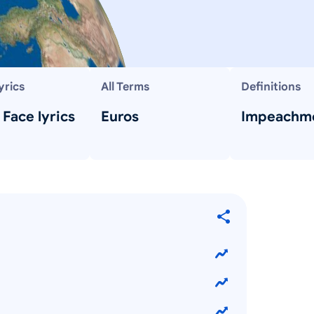
yrics
All Terms
Definitions
 Face lyrics
Euros
Impeachm