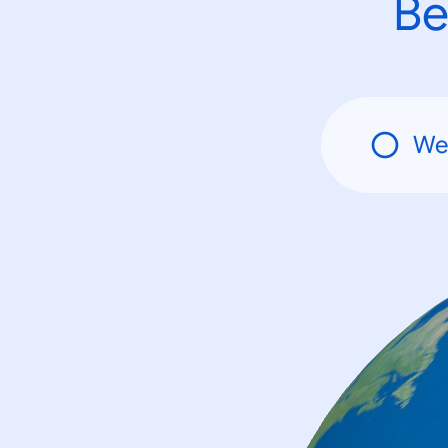
Be
We