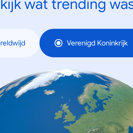
kijk wat trending was
reldwijd
Verenigd Koninkrijk