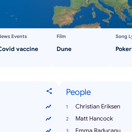
News Events
Film
Song L
Covid vaccine
Dune
Poker
People
Christian Eriksen
Matt Hancock
Emma Raducanu