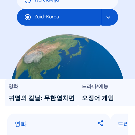
Wereldwijd
Zuid-Korea
영화
드라마/예능
귀멸의 칼날: 무한열차편
오징어 게임
영화
드라마