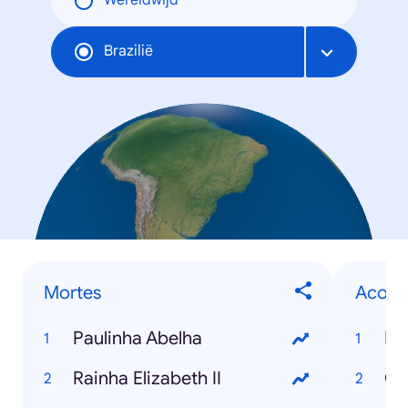
Wereldwijd
Brazilië
Mortes
Acont
Paulinha Abelha
El
Rainha Elizabeth II
Co