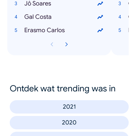
Jô Soares
Gal Costa
Ch
Erasmo Carlos
Ontdek wat trending was in
2021
2020