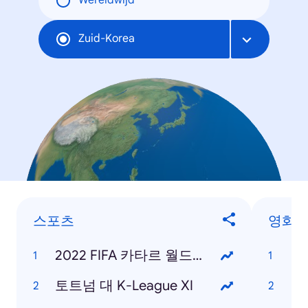
Wereldwijd
Zuid-Korea
스포츠
영화
2022 FIFA 카타르 월드컵
범
토트넘 대 K-League XI
탑