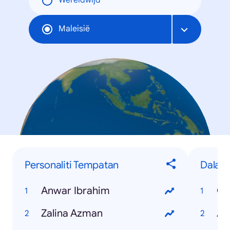
Wereldwijd
Maleisië
Personaliti Tempatan
Dalam
Anwar Ibrahim
Qu
Zalina Azman
Ad