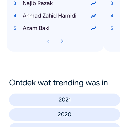
Najib Razak
Ta
Ahmad Zahid Hamidi
Sya
Azam Baki
Sh
Ontdek wat trending was in
2021
2020