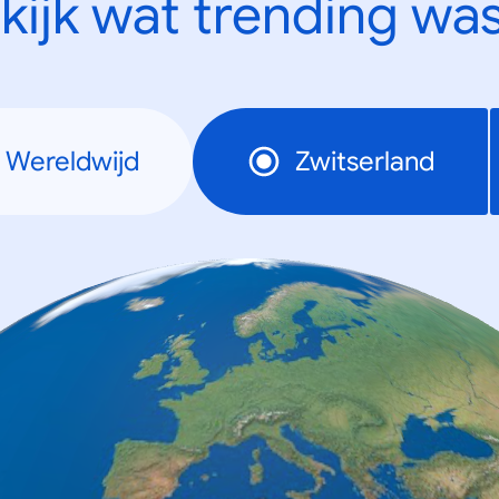
kijk wat trending was
Wereldwijd
Zwitserland