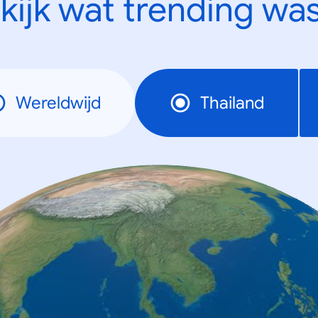
kijk wat trending was
Wereldwijd
Thailand