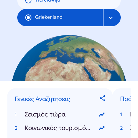
Wereldwijd
Griekenland
Γενικές Αναζητήσεις
Πρόσ
Σεισμός τώρα
Κλ
Κοινωνικός τουρισμός 2025
Χρ