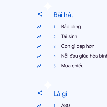
Bài hát
Bắc bling
Tái sinh
Còn gì đẹp hơn
Nỗi đau giữa hòa bìn
Mưa chiều
Là gì
A80