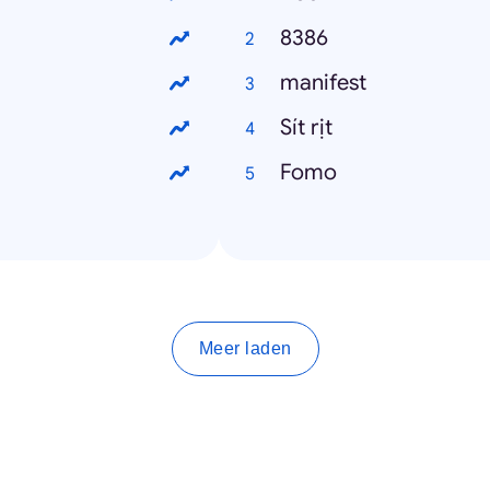
8386
manifest
Sít rịt
Fomo
Meer laden