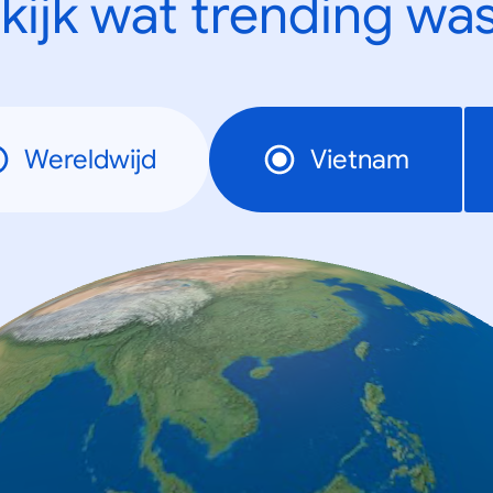
kijk wat trending was
Wereldwijd
Vietnam