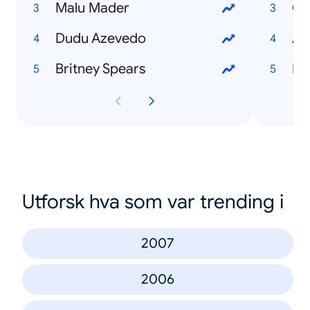
Malu Mader
Ca
Dudu Azevedo
Ap
Britney Spears
El
Utforsk hva som var trending i
2007
2006