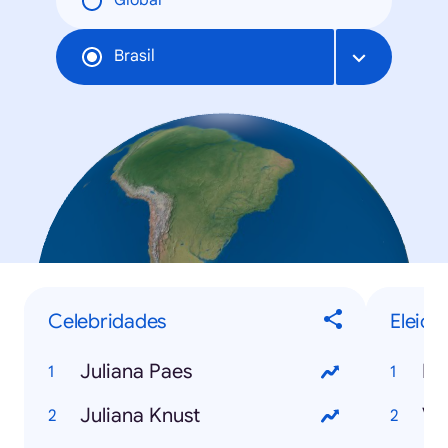
Global
Brasil
Celebridades
Eleiçõ
Juliana Paes
Re
Juliana Knust
Ve