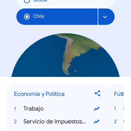
Global
Chile
Economía y Política
Fútbol
Trabajo
C
Servicio de Impuestos Internos
Co