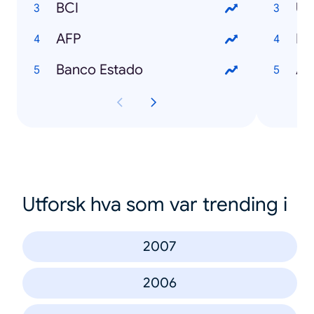
BCI
U
AFP
ES
Banco Estado
AN
Utforsk hva som var trending i
2007
2006