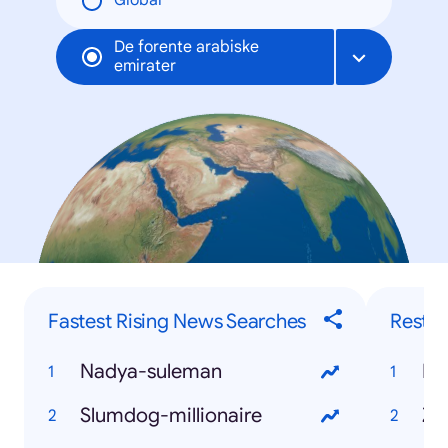
Global
De forente arabiske
emirater
Fastest Rising News Searches
Restau
Nadya-suleman
Slumdog-millionaire
Zu