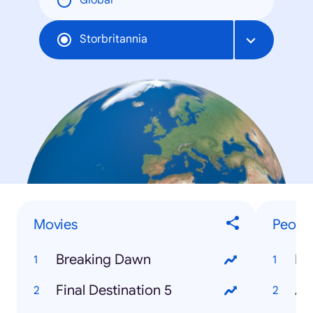
Global
Storbritannia
Movies
Peopl
Breaking Dawn
Ry
Final Destination 5
Ad