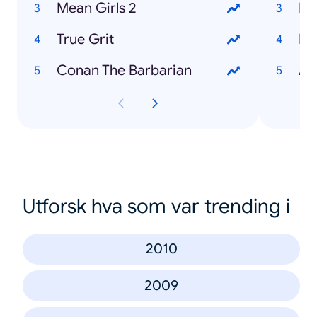
Mean Girls 2
Re
True Grit
Ed
Conan The Barbarian
Am
Utforsk hva som var trending i
2010
2009