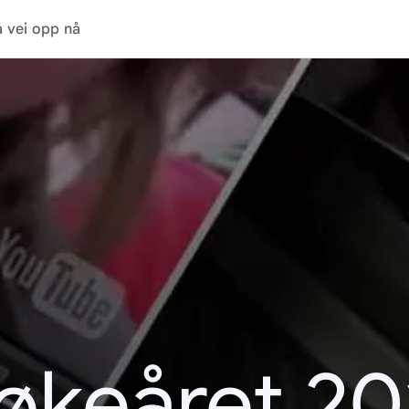
 vei opp nå
økeåret 20