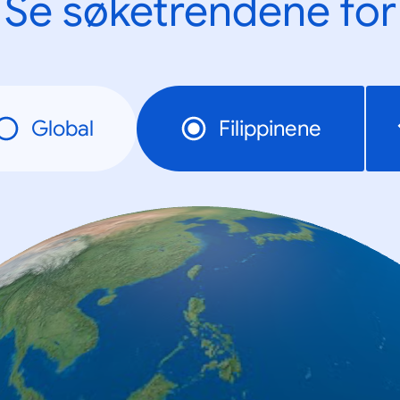
Se søketrendene for
Global
Filippinene