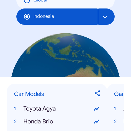
Global
Indonesia
Car Models
Game
Toyota Agya
An
Honda Brio
Mo