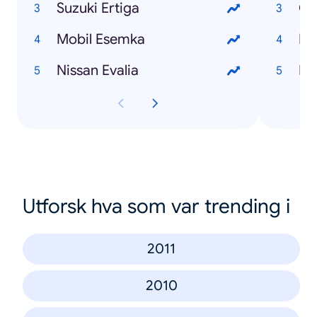
Suzuki Ertiga
Ge
Mobil Esemka
Dr
Nissan Evalia
Dr
Utforsk hva som var trending i
2011
2010