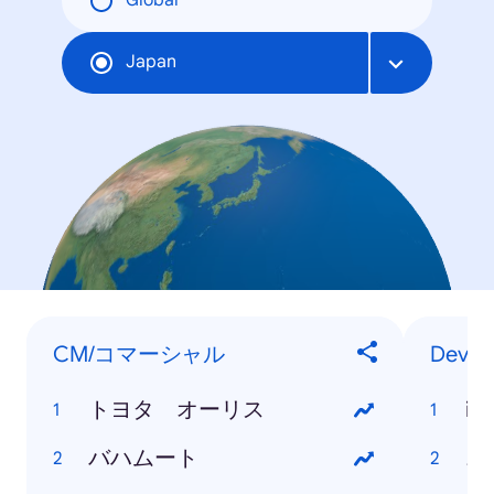
Global
Japan
CM/コマーシャル
Devic
トヨタ オーリス
iP
バハムート
ニ