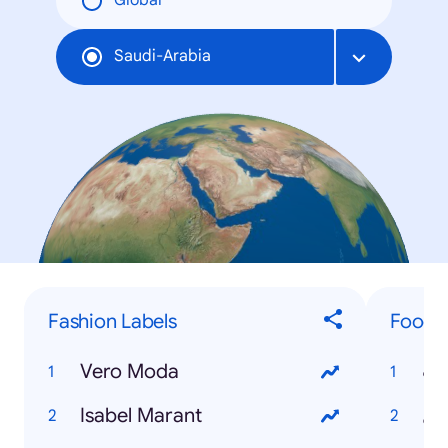
Global
Saudi-Arabia
Fashion Labels
Food &
Vero Moda
نب
Isabel Marant