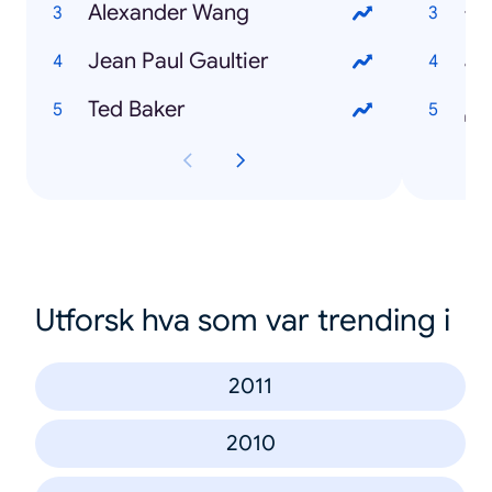
Alexander Wang
اخ
Jean Paul Gaultier
نة
Ted Baker
روم
Utforsk hva som var trending i
2011
2010