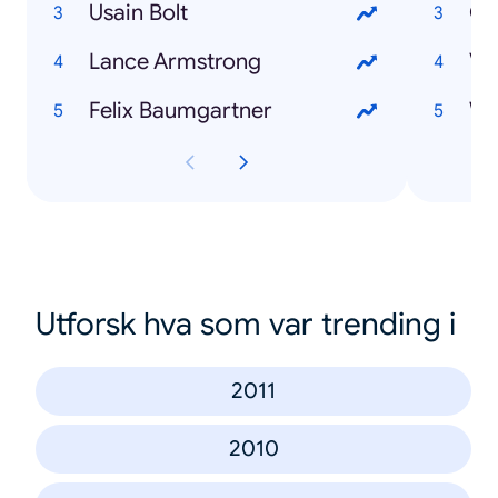
Usain Bolt
Ol
Lance Armstrong
Ve
Felix Baumgartner
Utforsk hva som var trending i
2011
2010