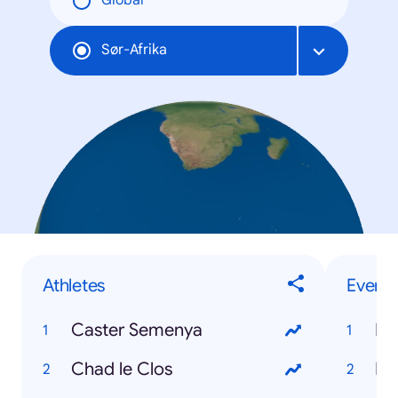
Global
Sør-Afrika
Athletes
Events
Caster Semenya
Hu
Chad le Clos
Eu