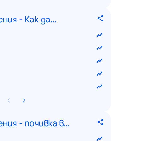
ия - Как да...
ия - почивка в...