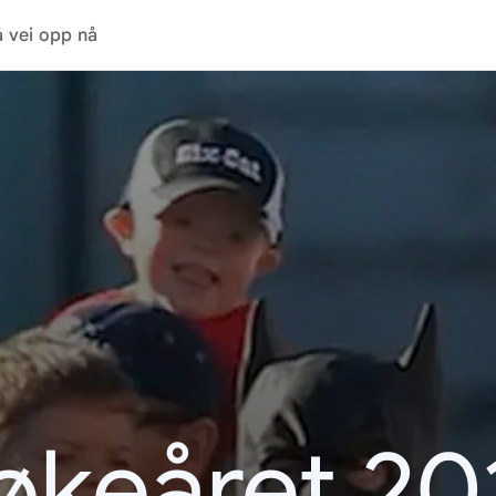
 vei opp nå
økeåret 20