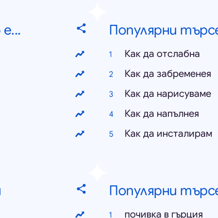
е...
Популярни търсен
Как да отслабна
Как да забременея
Как да нарисуваме
Как да напълнея
Как да инсталирам
и
Популярни търсен
почивка в гърция