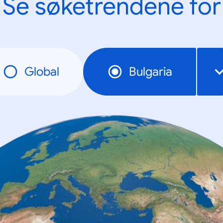
Se søketrendene for
Global
Bulgaria