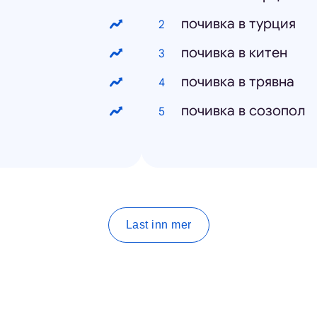
почивка в турция
почивка в китен
почивка в трявна
почивка в созопол
Last inn mer