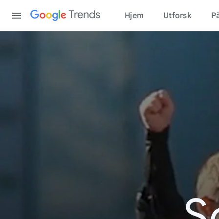
Content
Trends
Hjem
Utforsk
På
S