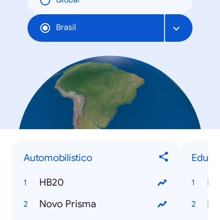
Global
Brasil
Automobilístico
Educa
HB20
En
Novo Prisma
Pr