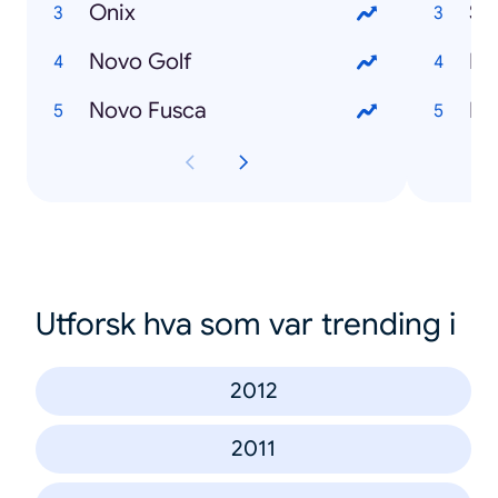
Onix
Si
Novo Golf
Pr
Novo Fusca
Fa
Utforsk hva som var trending i
2012
2011