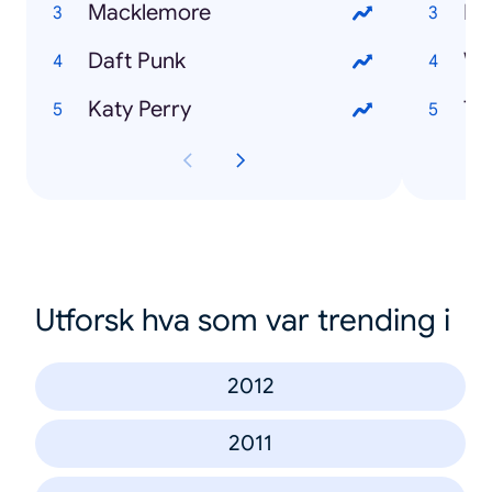
Macklemore
Pa
Daft Punk
Wo
Katy Perry
Th
Utforsk hva som var trending i
2012
2011