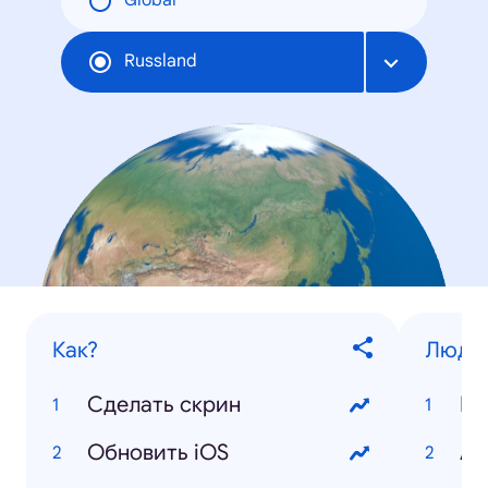
Global
Russland
Как?
Люди
Сделать скрин
По
Обновить iOS
Ан