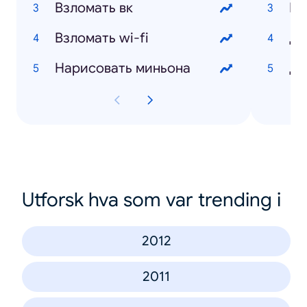
Взломать вк
Бе
Взломать wi-fi
Де
Нарисовать миньона
Ди
Utforsk hva som var trending i
2012
2011