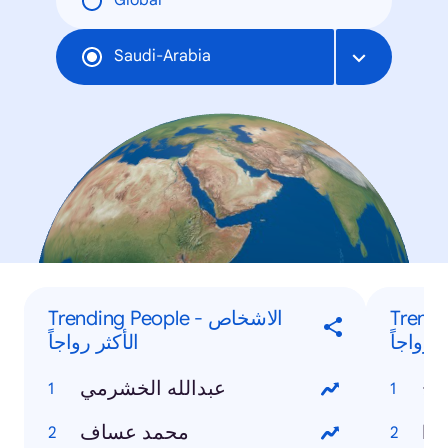
Global
Saudi-Arabia
Trending
Trending People - الاشخاص
 رواجاً
الأكثر رواجاً
ائج
عبدالله الخشرمي
محمد عساف
In