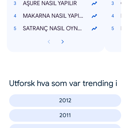
AŞURE NASIL YAPILIR
MAKARNA NASIL YAPILIR
RO
SATRANÇ NASIL OYNANIR
HÜ
Utforsk hva som var trending i
2012
2011