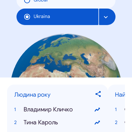
Global
Ukraina
Людина року
Найпо
Владимир Кличко
Св
Тина Кароль
Фи