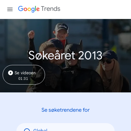
Trends
Søkeåret 2013
Se videoen
01:31
Se søketrendene for