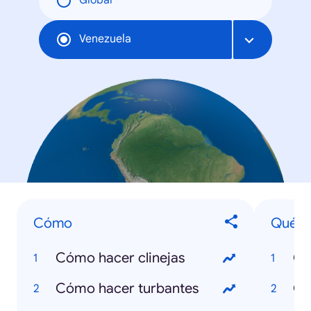
Global
Venezuela
Cómo
Qué e
Cómo hacer clinejas
Qu
Cómo hacer turbantes
Qu