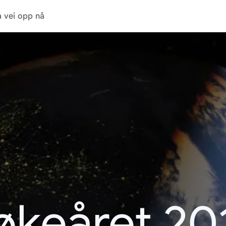
 vei opp nå
økeåret 20