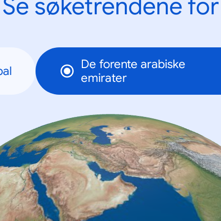
Se søketrendene for
De forente arabiske
bal
emirater