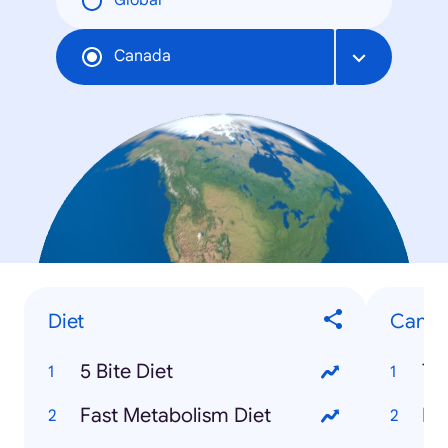
Global
Canada
Diet
Canad
5 Bite Diet
To
Fast Metabolism Diet
Mo