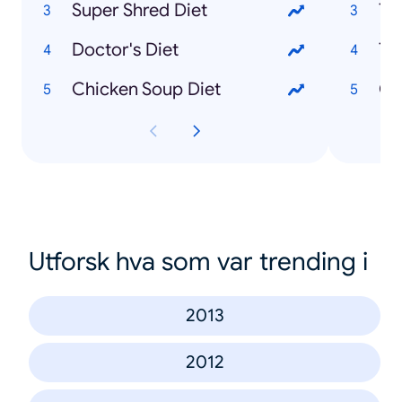
Super Shred Diet
To
Doctor's Diet
To
Chicken Soup Diet
Ot
Utforsk hva som var trending i
2013
2012