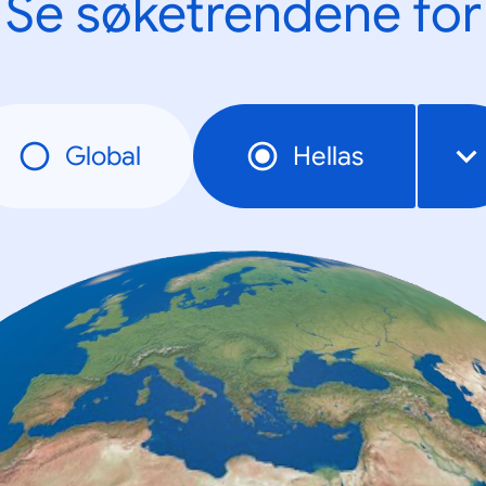
Se søketrendene for
Global
Hellas