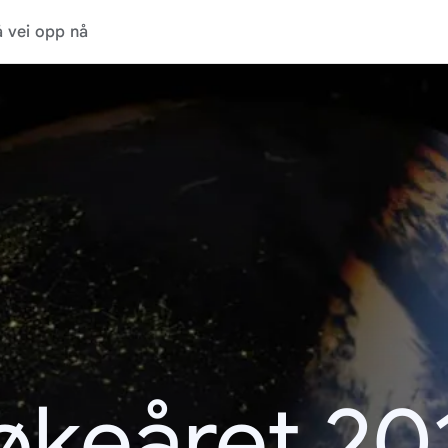
 vei opp nå
økeåret 20