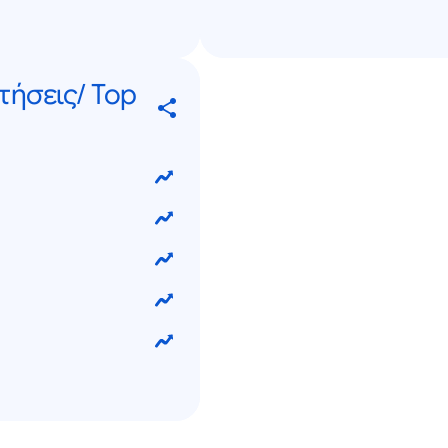
ήσεις/ Top