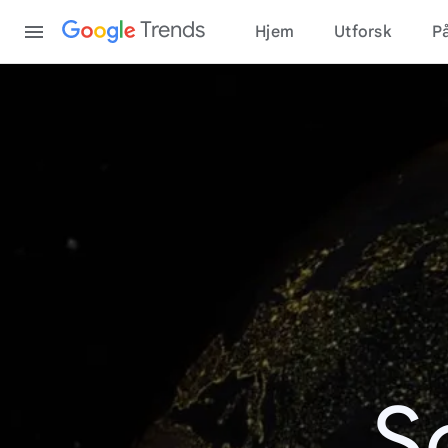
Content
Trends
Hjem
Utforsk
På
S