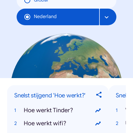
Global
Nederland
Snelst stijgend 'Hoe werkt?'
Snelst
Hoe werkt Tinder?
WK
Hoe werkt wifi?
Ut