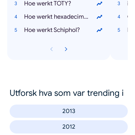
Hoe werkt TOTY?
iP
Hoe werkt hexadecimaal?
Ol
Hoe werkt Schiphol?
Net
Utforsk hva som var trending i
2013
2012