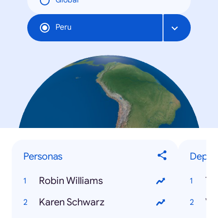
Global
Peru
Personas
Deport
Robin Williams
Ti
Karen Schwarz
Va