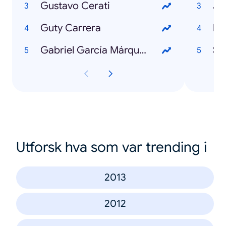
Gustavo Cerati
Ja
Guty Carrera
Ma
Gabriel García Márquez
Sa
Utforsk hva som var trending i
2013
2012