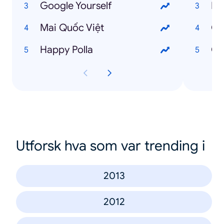
Google Yourself
Ng
Mai Quốc Việt
Gử
Happy Polla
Ch
Utforsk hva som var trending i
2013
2012