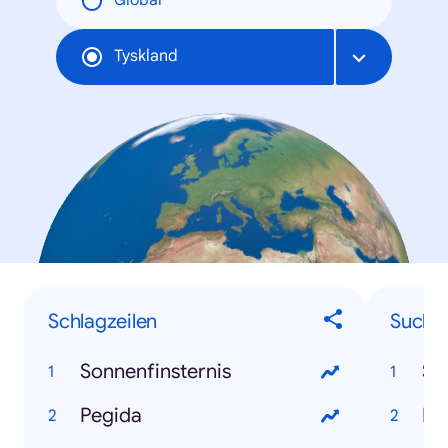
Global
Tyskland
Schlagzeilen
Suchbe
Sonnenfinsternis
So
Pegida
Pe