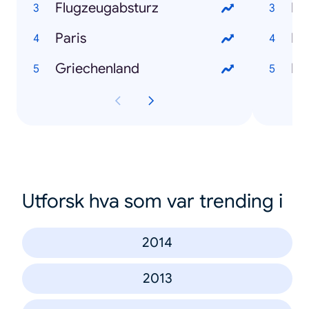
Flugzeugabsturz
Fl
Paris
Ds
Griechenland
Pa
Utforsk hva som var trending i
2014
2013