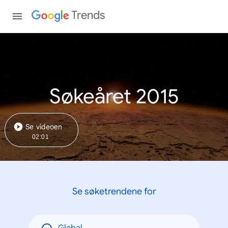
Trends
Søkeåret 2015
Se videoen
02:01
Se søketrendene for