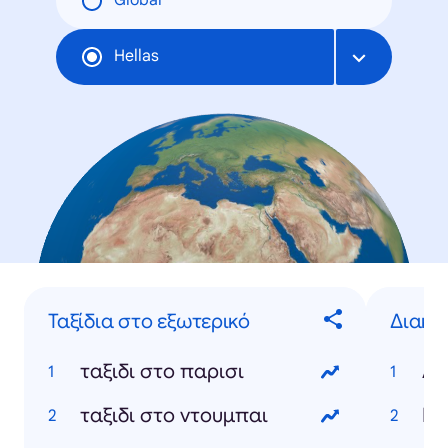
Global
Hellas
Ταξίδια στο εξωτερικό
Διακο
ταξιδι στο παρισι
Αί
ταξιδι στο ντουμπαι
Με